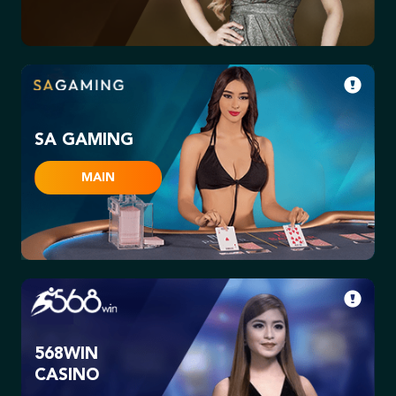
SA GAMING
MAIN
568WIN
CASINO