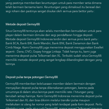
yang pastinya memberikan keuntungan untuk para member setia dimana
telah bermain bersama kami. Keuntungan yang dimaksud itu berasal dari
segi rohani dan pastinya sangat disukai oleh semua para bettor yaitu :
Metode deposit Gemoy88
Situs Gemoy88 tentunya akan selalu memberikan kemudahan untuk para
player dalam bermain dimulai dari segi pendaftaran hingga deposit.
Metode deposit Gemoy88 Indonesia terdiri dari semua jenis bank yaitu :
Bank BCA, Bank BRI, Bank Mandiri, Bank BNI, Bank Danamon dan Bank
Cimb Niaga. Kami Gemoy88 juga menerima deposit menggunakan Ewallet
seperti : Dana, OVO, Gopay hingga Linkaja. Tidak hanya itu, kami juga
menerima deposit pulsa Telkomsel dan XL. Terbukti sudah situs Gemoy88
memiliki metode deposit yang sangat lengkap dibandingkan dengan yang
lainnya.
Deposit pulsa tanpa potongan Gemoy88
Gemoy88 memberikan keleluasaan member dalam bermain dengan
menyajikan deposit pulsa tanpa dikenakanan potongan, karena pada
umumnya di dalam situs lainnya pasti memiliki rate / hitungan yang
berubah setiap harinya. Kami Gemoy88 Indonesia menerima deposit pulsa
Telkomsel dan XL dan bisa dikirim melalui transfer pulsa maupun
melakukan isi ulang ke nomor yang telah terdapat pada form deposit. Perlu
diketahui juga, pada situs judi Gemoy88, nomor ponsel Telkomsel maupun