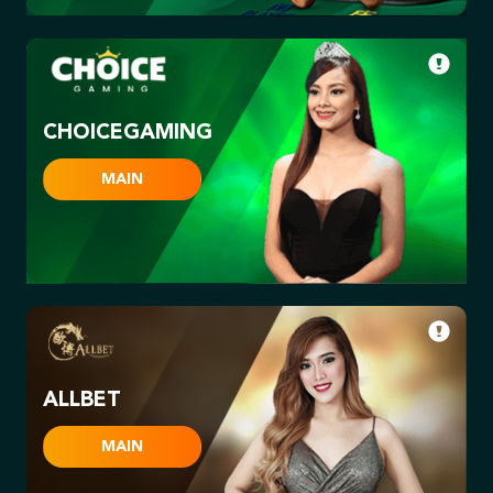
CHOICEGAMING
MAIN
ALLBET
MAIN