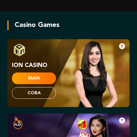
Casino Games
ION CASINO
MAIN
COBA