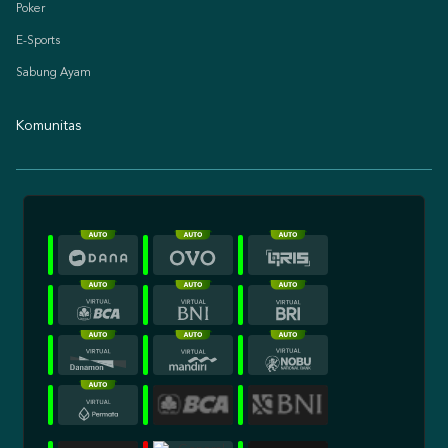
Poker
E-Sports
Sabung Ayam
Komunitas