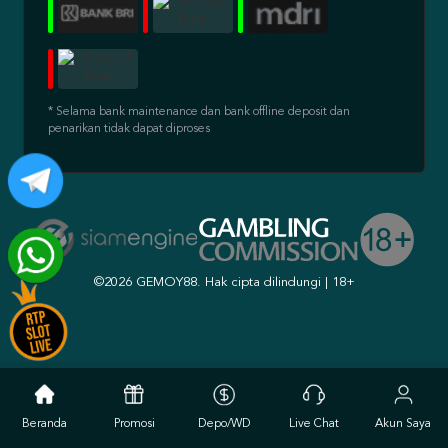
* Selama bank maintenance dan bank offline deposit dan
penarikan tidak dapat diproses
©2026 GEMOY88. Hak cipta dilindungi | 18+
Beranda
Promosi
Depo/WD
Live Chat
Akun Saya