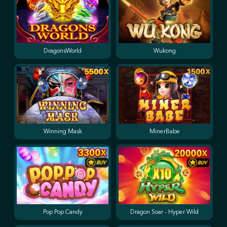
DragonsWorld
Wukong
Winning Mask
MinerBabe
Pop Pop Candy
Dragon Soar - Hyper Wild