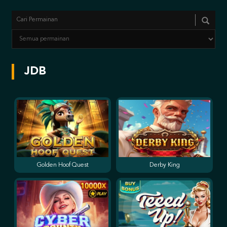
JDB
Golden Hoof Quest
Derby King