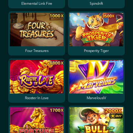
Elemental Link Fire
Spindrift
Four Treasures
Prosperity Tiger
Rooster In Love
MarvelousIV