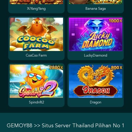
XiYangYang
Banana Saga
CooCoo Farm
LuckyDiamond
Spindrift2
Dragon
GEMOY88 >> Situs Server Thailand Pilihan No 1