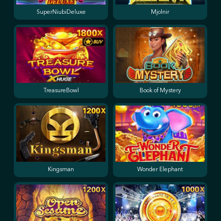
SuperNiubiDeluxe
Mjolnir
TreasureBowl
Book of Mystery
Kingsman
Wonder Elephant