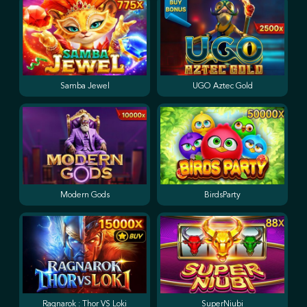
Samba Jewel
UGO Aztec Gold
Modern Gods
BirdsParty
Ragnarok : Thor VS Loki
SuperNiubi