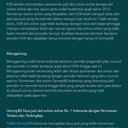
ION sendiri menciptakan permainan judi slot online online berupa slot
online online dan live casino serta sudah terbentuk sejak tahun 2012.
Permainan casino online yang diciptakan oleh ION telah menjadi idola oleh
para penjudi yang berasal dari dalam maupun luar tanah air. Tidak sampai
disitu, ION slot online juga telah berkarya dengan tulus dan tepat sehingga
mampu menciptakan lebih dari ratusan game slot online online yang tidak
kalah menarik dari provider lainnya. Buktikan keseruan bermain bersama
provider ION dan dapatkan bonus menarik dengan hanya di Gemoy88.
Microgaming
Microgaming sudah lama terkenal sebelum provider pragmatic play muncul
dan provider ini telah berkarya sejak tahun1994 hingga saat ini.
Microgaming telah merancang lebih dari ribuan permainan slot online dan
pastinya tidak kalah bersaing dengan provider kekinian yang baru muncul
saat ini. Permainan slot online Gemoy88 Indonesia yang dirancang oleh
provider ini memiliki tema hingga efek yang sangat disukai oleh para bettor
di seluruh dunia, karena memiliki keunikan tersendiri yang tidak
didapatkan pada agen lain.
Gemoy88 Situs judi slot online online No. 1 Indonesia dengan Permainan
Terbaru dan Terlengkap
Daftar Gemoy88
Indonesia merupakan situs judi yang telah menemani