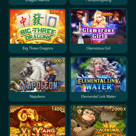
Dragon Warrior
FunkyKingKong
Big Three Dragons
Glamorous Girl
Napoleon
Elemental Link Water