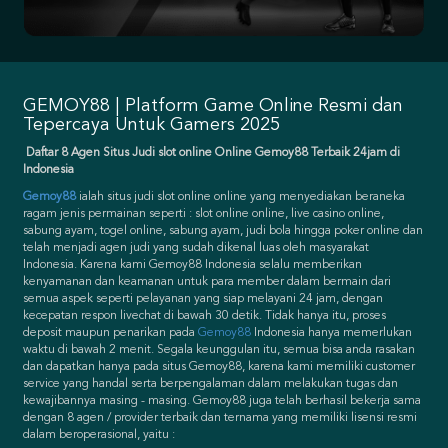
GEMOY88 | Platform Game Online Resmi dan
Tepercaya Untuk Gamers 2025
Daftar 8 Agen Situs Judi slot online Online Gemoy88 Terbaik 24jam di
Indonesia
Gemoy88
ialah situs judi slot online online yang menyediakan beraneka
ragam jenis permainan seperti : slot online online, live casino online,
sabung ayam, togel online, sabung ayam, judi bola hingga poker online dan
telah menjadi agen judi yang sudah dikenal luas oleh masyarakat
Indonesia. Karena kami Gemoy88 Indonesia selalu memberikan
kenyamanan dan keamanan untuk para member dalam bermain dari
semua aspek seperti pelayanan yang siap melayani 24 jam, dengan
kecepatan respon livechat di bawah 30 detik. Tidak hanya itu, proses
deposit maupun penarikan pada
Gemoy88
Indonesia hanya memerlukan
waktu di bawah 2 menit. Segala keunggulan itu, semua bisa anda rasakan
dan dapatkan hanya pada situs Gemoy88, karena kami memiliki customer
service yang handal serta berpengalaman dalam melakukan tugas dan
kewajibannya masing - masing. Gemoy88 juga telah berhasil bekerja sama
dengan 8 agen / provider terbaik dan ternama yang memiliki lisensi resmi
dalam beroperasional, yaitu :