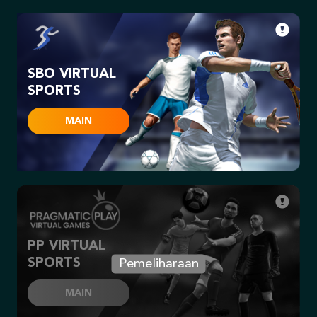
SBO VIRTUAL
SPORTS
MAIN
PP VIRTUAL
SPORTS
MAIN