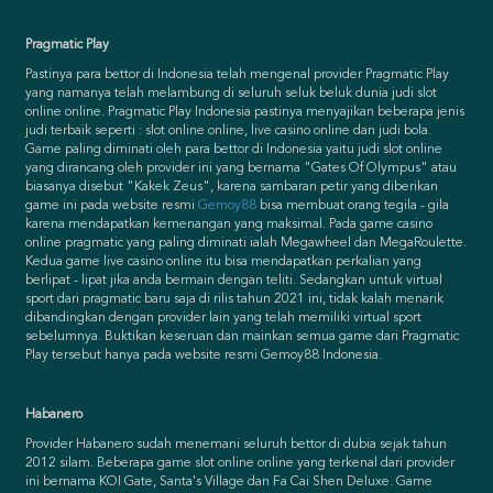
Pragmatic Play
Pastinya para bettor di Indonesia telah mengenal provider Pragmatic Play
yang namanya telah melambung di seluruh seluk beluk dunia judi slot
online online. Pragmatic Play Indonesia pastinya menyajikan beberapa jenis
judi terbaik seperti : slot online online, live casino online dan judi bola.
Game paling diminati oleh para bettor di Indonesia yaitu judi slot online
yang dirancang oleh provider ini yang bernama "Gates Of Olympus" atau
biasanya disebut "Kakek Zeus", karena sambaran petir yang diberikan
game ini pada website resmi
Gemoy88
bisa membuat orang tegila - gila
karena mendapatkan kemenangan yang maksimal. Pada game casino
online pragmatic yang paling diminati ialah Megawheel dan MegaRoulette.
Kedua game live casino online itu bisa mendapatkan perkalian yang
berlipat - lipat jika anda bermain dengan teliti. Sedangkan untuk virtual
sport dari pragmatic baru saja di rilis tahun 2021 ini, tidak kalah menarik
dibandingkan dengan provider lain yang telah memiliki virtual sport
sebelumnya. Buktikan keseruan dan mainkan semua game dari Pragmatic
Play tersebut hanya pada website resmi Gemoy88 Indonesia.
Habanero
Provider Habanero sudah menemani seluruh bettor di dubia sejak tahun
2012 silam. Beberapa game slot online online yang terkenal dari provider
ini bernama KOI Gate, Santa's Village dan Fa Cai Shen Deluxe. Game