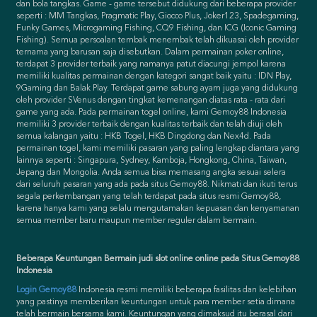
dan bola tangkas. Game - game tersebut didukung dari beberapa provider
seperti : MM Tangkas, Pragmatic Play, Giocco Plus, Joker123, Spadegaming,
Funky Games, Microgaming Fishing, CQ9 Fishing, dan ICG (Iconic Gaming
Fishing). Semua persoalan tembak menembak telah dikuasai oleh provider
ternama yang barusan saja disebutkan. Dalam permainan poker online,
terdapat 3 provider terbaik yang namanya patut diacungi jempol karena
memiliki kualitas permainan dengan kategori sangat baik yaitu : IDN Play,
9Gaming dan Balak Play. Terdapat game sabung ayam juga yang didukung
oleh provider SVenus dengan tingkat kemenangan diatas rata - rata dari
game yang ada. Pada permainan togel online, kami Gemoy88 Indonesia
memiliki 3 provider terbaik dengan kualitas terbaik dan telah diuji oleh
semua kalangan yaitu : HKB Togel, HKB Dingdong dan Nex4d. Pada
permainan togel, kami memiliki pasaran yang paling lengkap diantara yang
lainnya seperti : Singapura, Sydney, Kamboja, Hongkong, China, Taiwan,
Jepang dan Mongolia. Anda semua bisa memasang angka sesuai selera
dari seluruh pasaran yang ada pada situs Gemoy88. Nikmati dan ikuti terus
segala perkembangan yang telah terdapat pada situs resmi Gemoy88,
karena hanya kami yang selalu mengutamakan kepuasan dan kenyamanan
semua member baru maupun member reguler dalam bermain.
Beberapa Keuntungan Bermain judi slot online online pada Situs Gemoy88
Indonesia
Login Gemoy88
Indonesia resmi memiliki beberapa fasilitas dan kelebihan
yang pastinya memberikan keuntungan untuk para member setia dimana
telah bermain bersama kami. Keuntungan yang dimaksud itu berasal dari