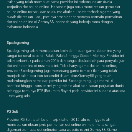
itulah yang telah membuat nama provider ini terkenal dalam dunia
perjudian slot online online. Habanero juga terus menciptakan game slot
online online terbaru dan selalu melakukan update terhadap game yang
sudah diciptakan. Jadi, pastinya aman dan terpercaya bermain permainan
slot online online di Gemoy88 Indonesia yang bekerja sama dengan
Habanero indonesia.
Spadegaming
Spadegaming telah menciptakan lebih dari ribuan game slot online yang
sangat terkenal seperti : Fafafa, Fafafa2 hingga Golden Monkey. Provider ini
telah terbentuk pada tahun 2016 dan sangat disukai oleh para penyuka judi
slot online online di nusantara ini. Tidak hanya game slot online online,
provider Spedegaming juga merancang game tembak ikan yang telah
menjadi salah satu icon tersendiri dalam situs Gemoy88 yang telah
melambungkan nama dari provider ini. Spadegaming juga memiliki
sertifikat hingga lisensi resmi yang telah diakui oleh badan perjudian dunia
sehingga tentunya RTP (Return to Player) pada provider ini sudah diatas rata
- rata yang ada.
PG Soft
Provider PG Soft telah berdiri sejak tahun 2015 lalu sehingga telah
menciptakan ribuan jenis permainan slot online online dimana sangat
digemari oleh para slot onlineter pada website resmi Gemoy88. Game