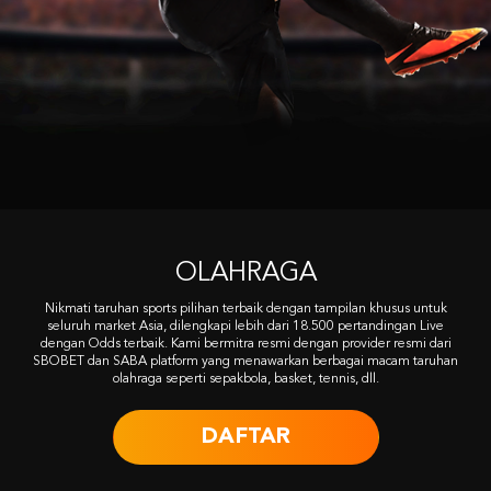
OLAHRAGA
Nikmati taruhan sports pilihan terbaik dengan tampilan khusus untuk
seluruh market Asia, dilengkapi lebih dari 18.500 pertandingan Live
dengan Odds terbaik. Kami bermitra resmi dengan provider resmi dari
SBOBET dan SABA platform yang menawarkan berbagai macam taruhan
olahraga seperti sepakbola, basket, tennis, dll.
DAFTAR