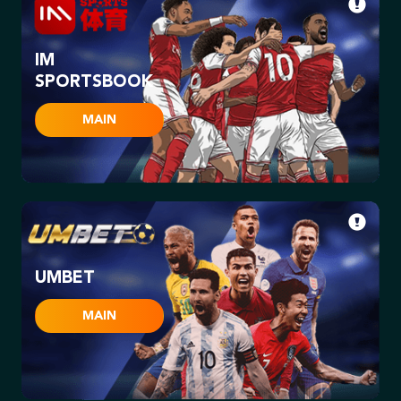
IM
SPORTSBOOK
MAIN
UMBET
MAIN