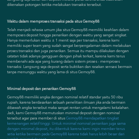
dikenakan potongan ketika melakukan transaksi tersebut.
Waktu dalam memproses transaksi pada situs Gemoy88
Telah menjadi rahasia umum jika situs Gemoy88 memiliki keahlian dalam
memposes deposit hingga penarikan dengan waktu yang sangat singkat.
Hanya memerlukan waktu ± 1 menit saja per transaksi, karena kami
memiliki super team yang sudah sangat berpengalaman dalam melakukan
proses transaksi dan juga penarikan. Semua itu mampu dilakukan dengan
catatan tidak adanya gangguan dengan pihak terkait, karena kami terus
membenahi ada apa yang kurang dalam sistem proses - memproses
transaksi. Langsung saja deposit serta buktikan dan rasakan sensasi bermain
tanpa menunggu waktu yang lama di situs Gemoy88.
Minimal deposit dan penarikan Gemoy88
Gemoy88 memiliki angka dengan nominal relatif standar yaitu 50 ribu
rupiah, karena berdasarkan sebuah penelitian ilmuan jika anda bermain
dibawah angka tersebut maka sangat rentan untuk mengalami kekalahan.
Jadi, kami Gemoy88 memutuskan minimal deposit dengan nominal
tersebut agar para member di situs
Gemoy88
mendapatkan tingkat
kemenangan relatif tinggi. Untuk minimal nominal penarikan juga sama
dengan minimal deposit, itu dibentuk karena kami ingin member terus
setia ketika bermain pada Gemoy88 karena tidak harus lebih besar dari