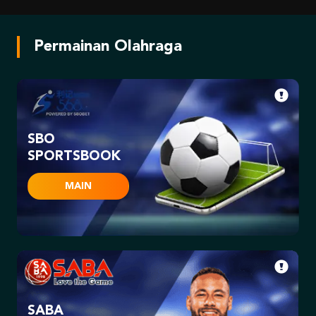
Permainan Olahraga
SBO
SPORTSBOOK
MAIN
SABA