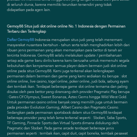
di seluruh dunia, karena memiliki keunikan tersendiri yang tidak
didapatkan pada agen lain.
Gemoy88 Situs judi slot online online No. 1 Indonesia dengan Permainan
Terbaru dan Terlengkap
Daftar Gemoy88
Indonesia merupakan situs judi yang telah menemani
masyarakat nusantara bertahun - tahun serta telah menghadirkan lebih dari
ribuan jenis permainan yang akan memanjakan para bettor di tanah air
tercinta Indonesia. Gemoy88 selalu melakukan update / pembaharuan
setiap ada game baru dirilis karena kami berusaha untuk memenuhi segala
kebutuhan dan kenyamanan semua player dalam bermain judi slot online
online pada situs Gemoy88. Kami juga terkenal akan kelengkapan
permainan dalam bermain dan game yang kami sediakan itu berupa : slot
online online, live casino, togel online, poker online, judi bola, sabung ayam
dan tembak ikan. Terdapat beberapa game slot online ternama dan paling
disukai oleh para bettor yang dirancang oleh provider Pragmatic Play berupa
: Gates Of Olympus, Sweet Bonanza, Aztec Gems hingga Wild West Gold.
Untuk permainan casino online banyak orang memilih juga untuk bermain
pada provider Evolution Gaming, Allbet Casino dan Pragmatic Casino.
Sedangkan pada permainan sportsbook dalam situs Gemoy88 terdapat
beberapa provider yang telah lama terkenal seperti : Sbobet, Saba Sports,
TF Gaming, Pinnacle Sports dan Virtual Sports dimana didukung oleh
Pragmatic dan Sbobet. Pada game arcade terdapat beberapa jenis
permainan seperti : tembak ikan, capit duit, capit boneka, tembak pesawat