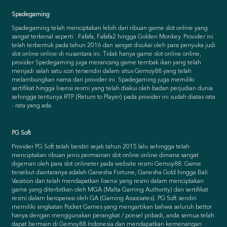
Spadegaming
Spadegaming telah menciptakan lebih dari ribuan game slot online yang
sangat terkenal seperti : Fafafa, Fafafa2 hingga Golden Monkey. Provider ini
telah terbentuk pada tahun 2016 dan sangat disukai oleh para penyuka judi
slot online online di nusantara ini. Tidak hanya game slot online online,
provider Spedegaming juga merancang game tembak ikan yang telah
menjadi salah satu icon tersendiri dalam situs Gemoy88 yang telah
melambungkan nama dari provider ini. Spadegaming juga memiliki
sertifikat hingga lisensi resmi yang telah diakui oleh badan perjudian dunia
sehingga tentunya RTP (Return to Player) pada provider ini sudah diatas rata
- rata yang ada.
PG Soft
Provider PG Soft telah berdiri sejak tahun 2015 lalu sehingga telah
menciptakan ribuan jenis permainan slot online online dimana sangat
digemari oleh para slot onlineter pada website resmi Gemoy88. Game
tersebut diantaranya adalah Ganesha Fortune, Ganesha Gold hingga Bali
Vacation dan telah mendapatkan lisensi yang resmi dalam menciptakan
game yang diterbitkan oleh MGA (Malta Gaming Authority) dan sertifikat
resmi dalam beroperasi oleh GA (Gaming Associates). PG Soft sendiri
memiliki singkatan Pocket Games yang mengartikan bahwa seluruh bettor
hanya dengan menggunakan perangkat / ponsel pribadi, anda semua telah
dapat bermain di Gemoy88 Indonesia dan mendapatkan kemenangan