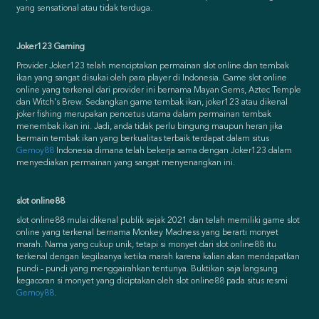
yang sensational atau tidak terduga.
Joker123 Gaming
Provider Joker123 telah menciptakan permainan slot online dan tembak
ikan yang sangat disukai oleh para player di Indonesia. Game slot online
online yang terkenal dari provider ini bernama Mayan Gems, Aztec Temple
dan Witch's Brew. Sedangkan game tembak ikan, joker123 atau dikenal
joker fishing merupakan pencetus utama dalam permainan tembak
menembak ikan ini. Jadi, anda tidak perlu bingung maupun heran jika
bermain tembak ikan yang berkualitas terbaik terdapat dalam situs
Gemoy88
Indonesia dimana telah bekerja sama dengan Joker123 dalam
menyediakan permainan yang sangat menyenangkan ini.
slot online88
slot online88 mulai dikenal publik sejak 2021 dan telah memiliki game slot
online yang terkenal bernama Monkey Madness yang berarti monyet
marah. Nama yang cukup unik, tetapi si monyet dari slot online88 itu
terkenal dengan kegilaanya ketika marah karena kalian akan mendapatkan
pundi - pundi yang menggairahkan tentunya. Buktikan saja langsung
kegacoran si monyet yang diciptakan oleh slot online88 pada situs resmi
Gemoy88
.