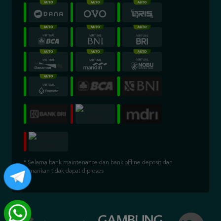
* Selama bank maintenance dan bank offline deposit dan
penarikan tidak dapat diproses