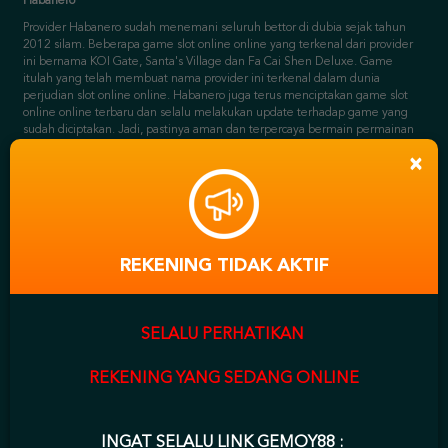
Provider Habanero sudah menemani seluruh bettor di dubia sejak tahun
2012 silam. Beberapa game slot online online yang terkenal dari provider
ini bernama KOI Gate, Santa's Village dan Fa Cai Shen Deluxe. Game
itulah yang telah membuat nama provider ini terkenal dalam dunia
perjudian slot online online. Habanero juga terus menciptakan game slot
online online terbaru dan selalu melakukan update terhadap game yang
sudah diciptakan. Jadi, pastinya aman dan terpercaya bermain permainan
slot online online di Gemoy88 Indonesia yang bekerja sama dengan
Habanero indonesia.
×
Spadegaming
Spadegaming telah menciptakan lebih dari ribuan game slot online yang
sangat terkenal seperti : Fafafa, Fafafa2 hingga Golden Monkey. Provider ini
telah terbentuk pada tahun 2016 dan sangat disukai oleh para penyuka judi
REKENING TIDAK AKTIF
slot online online di nusantara ini. Tidak hanya game slot online online,
provider Spedegaming juga merancang game tembak ikan yang telah
menjadi salah satu icon tersendiri dalam situs Gemoy88 yang telah
melambungkan nama dari provider ini. Spadegaming juga memiliki
SELALU PERHATIKAN
sertifikat hingga lisensi resmi yang telah diakui oleh badan perjudian dunia
sehingga tentunya RTP (Return to Player) pada provider ini sudah diatas rata
REKENING YANG SEDANG ONLINE
- rata yang ada.
PG Soft
INGAT SELALU LINK GEMOY88 :