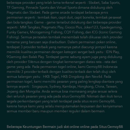
TF Gaming, Pinnacle Sports dan Virtual Sports dimana didukung oleh
Pragmatic dan Sbobet. Pada game arcade terdapat beberapa jenis
permainan seperti : tembak ikan, capit duit, capit boneka, tembak pesawat
dan bola tangkas. Game - game tersebut didukung dari beberapa provider
seperti : MM Tangkas, Pragmatic Play, Giocco Plus, Joker123, Spadegaming,
Funky Games, Microgaming Fishing, CQ9 Fishing, dan ICG (Iconic Gaming
Fishing). Semua persoalan tembak menembak telah dikuasai oleh provider
ternama yang barusan saja disebutkan. Dalam permainan poker online,
terdapat 3 provider terbaik yang namanya patut diacungi jempol karena
memiliki kualitas permainan dengan kategori sangat baik yaitu : IDN Play,
9Gaming dan Balak Play. Terdapat game sabung ayam juga yang didukung
oleh provider SVenus dengan tingkat kemenangan diatas rata - rata dari
game yang ada. Pada permainan togel online, kami Gemoy88 Indonesia
memiliki 3 provider terbaik dengan kualitas terbaik dan telah diuji oleh
semua kalangan yaitu : HKB Togel, HKB Dingdong dan Nex4d. Pada
permainan togel, kami memiliki pasaran yang paling lengkap diantara yang
lainnya seperti : Singapura, Sydney, Kamboja, Hongkong, China, Taiwan,
Jepang dan Mongolia. Anda semua bisa memasang angka sesuai selera
dari seluruh pasaran yang ada pada situs Gemoy88. Nikmati dan ikuti terus
segala perkembangan yang telah terdapat pada situs resmi Gemoy88,
karena hanya kami yang selalu mengutamakan kepuasan dan kenyamanan
semua member baru maupun member reguler dalam bermain.
Beberapa Keuntungan Bermain judi slot online online pada Situs Gemoy88
Indonesia