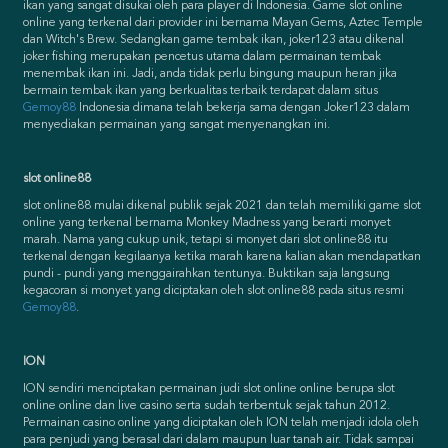
ikan yang sangat disukai oleh para player di Indonesia. Game slot online
online yang terkenal dari provider ini bernama Mayan Gems, Aztec Temple
dan Witch's Brew. Sedangkan game tembak ikan, joker123 atau dikenal
joker fishing merupakan pencetus utama dalam permainan tembak
menembak ikan ini. Jadi, anda tidak perlu bingung maupun heran jika
bermain tembak ikan yang berkualitas terbaik terdapat dalam situs
Gemoy88
Indonesia dimana telah bekerja sama dengan Joker123 dalam
menyediakan permainan yang sangat menyenangkan ini.
slot online88
slot online88 mulai dikenal publik sejak 2021 dan telah memiliki game slot
online yang terkenal bernama Monkey Madness yang berarti monyet
marah. Nama yang cukup unik, tetapi si monyet dari slot online88 itu
terkenal dengan kegilaanya ketika marah karena kalian akan mendapatkan
pundi - pundi yang menggairahkan tentunya. Buktikan saja langsung
kegacoran si monyet yang diciptakan oleh slot online88 pada situs resmi
Gemoy88
.
ION
ION sendiri menciptakan permainan judi slot online online berupa slot
online online dan live casino serta sudah terbentuk sejak tahun 2012.
Permainan casino online yang diciptakan oleh ION telah menjadi idola oleh
para penjudi yang berasal dari dalam maupun luar tanah air. Tidak sampai