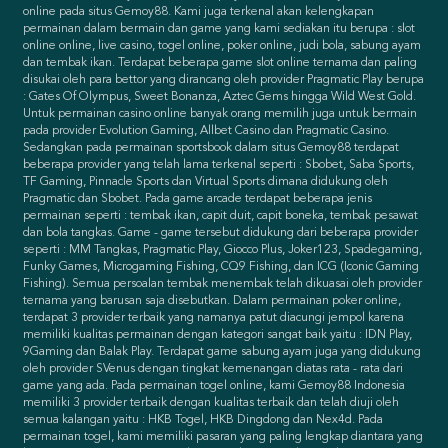
online pada situs Gemoy88. Kami juga terkenal akan kelengkapan
permainan dalam bermain dan game yang kami sediakan itu berupa : slot
online online, live casino, togel online, poker online, judi bola, sabung ayam
dan tembak ikan. Terdapat beberapa game slot online ternama dan paling
disukai oleh para bettor yang dirancang oleh provider Pragmatic Play berupa
: Gates Of Olympus, Sweet Bonanza, Aztec Gems hingga Wild West Gold.
Untuk permainan casino online banyak orang memilih juga untuk bermain
pada provider Evolution Gaming, Allbet Casino dan Pragmatic Casino.
Sedangkan pada permainan sportsbook dalam situs Gemoy88 terdapat
beberapa provider yang telah lama terkenal seperti : Sbobet, Saba Sports,
TF Gaming, Pinnacle Sports dan Virtual Sports dimana didukung oleh
Pragmatic dan Sbobet. Pada game arcade terdapat beberapa jenis
permainan seperti : tembak ikan, capit duit, capit boneka, tembak pesawat
dan bola tangkas. Game - game tersebut didukung dari beberapa provider
seperti : MM Tangkas, Pragmatic Play, Giocco Plus, Joker123, Spadegaming,
Funky Games, Microgaming Fishing, CQ9 Fishing, dan ICG (Iconic Gaming
Fishing). Semua persoalan tembak menembak telah dikuasai oleh provider
ternama yang barusan saja disebutkan. Dalam permainan poker online,
terdapat 3 provider terbaik yang namanya patut diacungi jempol karena
memiliki kualitas permainan dengan kategori sangat baik yaitu : IDN Play,
9Gaming dan Balak Play. Terdapat game sabung ayam juga yang didukung
oleh provider SVenus dengan tingkat kemenangan diatas rata - rata dari
game yang ada. Pada permainan togel online, kami Gemoy88 Indonesia
memiliki 3 provider terbaik dengan kualitas terbaik dan telah diuji oleh
semua kalangan yaitu : HKB Togel, HKB Dingdong dan Nex4d. Pada
permainan togel, kami memiliki pasaran yang paling lengkap diantara yang