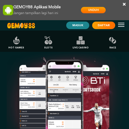
×
GEMOY88 Aplikasi Mobile
UNDUH
Jangan tampilkan lagi hari ini
MASUK
DAFTAR
HOT GAMES
SLOTS
LIVE CASINO
RACE