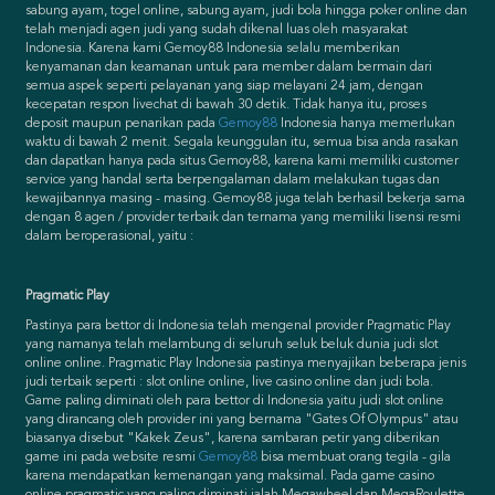
sabung ayam, togel online, sabung ayam, judi bola hingga poker online dan
telah menjadi agen judi yang sudah dikenal luas oleh masyarakat
Indonesia. Karena kami Gemoy88 Indonesia selalu memberikan
kenyamanan dan keamanan untuk para member dalam bermain dari
semua aspek seperti pelayanan yang siap melayani 24 jam, dengan
kecepatan respon livechat di bawah 30 detik. Tidak hanya itu, proses
deposit maupun penarikan pada
Gemoy88
Indonesia hanya memerlukan
waktu di bawah 2 menit. Segala keunggulan itu, semua bisa anda rasakan
dan dapatkan hanya pada situs Gemoy88, karena kami memiliki customer
service yang handal serta berpengalaman dalam melakukan tugas dan
kewajibannya masing - masing. Gemoy88 juga telah berhasil bekerja sama
dengan 8 agen / provider terbaik dan ternama yang memiliki lisensi resmi
dalam beroperasional, yaitu :
Pragmatic Play
Pastinya para bettor di Indonesia telah mengenal provider Pragmatic Play
yang namanya telah melambung di seluruh seluk beluk dunia judi slot
online online. Pragmatic Play Indonesia pastinya menyajikan beberapa jenis
judi terbaik seperti : slot online online, live casino online dan judi bola.
Game paling diminati oleh para bettor di Indonesia yaitu judi slot online
yang dirancang oleh provider ini yang bernama "Gates Of Olympus" atau
biasanya disebut "Kakek Zeus", karena sambaran petir yang diberikan
game ini pada website resmi
Gemoy88
bisa membuat orang tegila - gila
karena mendapatkan kemenangan yang maksimal. Pada game casino