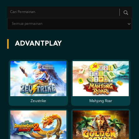
ADVANTPLAY
Zeustrike
Mahjong Roar