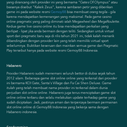
yang dirancang oleh provider ini yang bernama "Gates Of Olympus" atau
biasanya disebut "Kakek Zeus", karena sambaran petir yang diberikan
game ini pada website resmi
Gemoy88
bisa membuat orang tegila - gila
karena mendapatkan kemenangan yang maksimal. Pada game casino
online pragmatic yang paling diminati ialah Megawheel dan MegaRoulette.
Kedua game live casino online itu bisa mendapatkan perkalian yang
berlipat - lipat jika anda bermain dengan teliti. Sedangkan untuk virtual
sport dari pragmatic baru saja di rilis tahun 2021 ini, tidak kalah menarik
dibandingkan dengan provider lain yang telah memiliki virtual sport
sebelumnya. Buktikan keseruan dan mainkan semua game dari Pragmatic
Play tersebut hanya pada website resmi Gemoy88 Indonesia.
Habanero
Provider Habanero sudah menemani seluruh bettor di dubia sejak tahun
2012 silam. Beberapa game slot online online yang terkenal dari provider
ini bernama KOI Gate, Santa's Village dan Fa Cai Shen Deluxe. Game
itulah yang telah membuat nama provider ini terkenal dalam dunia
perjudian slot online online. Habanero juga terus menciptakan game slot
online online terbaru dan selalu melakukan update terhadap game yang
sudah diciptakan. Jadi, pastinya aman dan terpercaya bermain permainan
slot online online di Gemoy88 Indonesia yang bekerja sama dengan
Habanero indonesia.