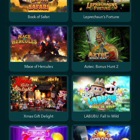
Book of Safari
Leprechaun’s Fortune
Mace of Hercules
Aztec: Bonus Hunt 2
Xmas Gift Delight
LABUBU: Fall In Wild