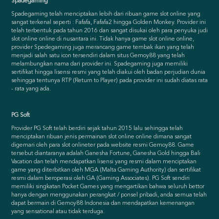
Spadegaming
Spadegaming telah menciptakan lebih dari ribuan game slot online yang
sangat terkenal seperti : Fafafa, Fafafa2 hingga Golden Monkey. Provider ini
telah terbentuk pada tahun 2016 dan sangat disukai oleh para penyuka judi
slot online online di nusantara ini. Tidak hanya game slot online online,
provider Spedegaming juga merancang game tembak ikan yang telah
menjadi salah satu icon tersendiri dalam situs Gemoy88 yang telah
melambungkan nama dari provider ini. Spadegaming juga memiliki
sertifikat hingga lisensi resmi yang telah diakui oleh badan perjudian dunia
sehingga tentunya RTP (Return to Player) pada provider ini sudah diatas rata
- rata yang ada.
PG Soft
Provider PG Soft telah berdiri sejak tahun 2015 lalu sehingga telah
menciptakan ribuan jenis permainan slot online online dimana sangat
digemari oleh para slot onlineter pada website resmi Gemoy88. Game
tersebut diantaranya adalah Ganesha Fortune, Ganesha Gold hingga Bali
Vacation dan telah mendapatkan lisensi yang resmi dalam menciptakan
game yang diterbitkan oleh MGA (Malta Gaming Authority) dan sertifikat
resmi dalam beroperasi oleh GA (Gaming Associates). PG Soft sendiri
memiliki singkatan Pocket Games yang mengartikan bahwa seluruh bettor
hanya dengan menggunakan perangkat / ponsel pribadi, anda semua telah
dapat bermain di Gemoy88 Indonesia dan mendapatkan kemenangan
yang sensational atau tidak terduga.