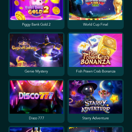
Piggy Bank Gold 2
World Cup Final
Genie Mystery
Fish Prawn Crab Bonanza
Disco 777
Starry Adventure