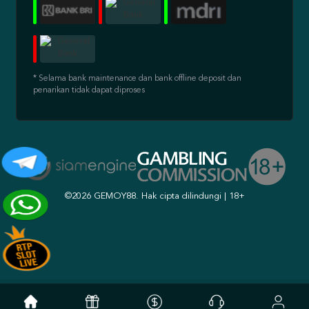
* Selama bank maintenance dan bank offline deposit dan
penarikan tidak dapat diproses
©2026 GEMOY88. Hak cipta dilindungi | 18+