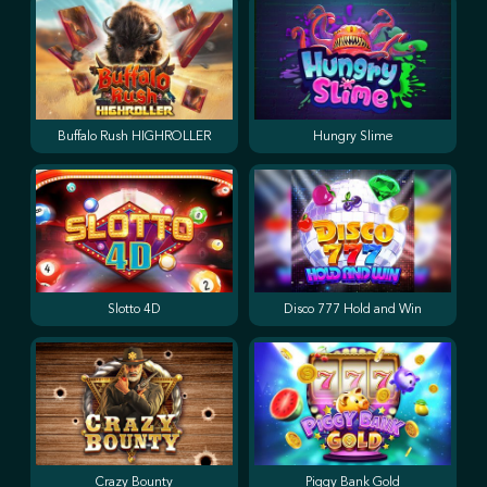
Buffalo Rush HIGHROLLER
Hungry Slime
Slotto 4D
Disco 777 Hold and Win
Crazy Bounty
Piggy Bank Gold