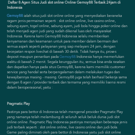
Daftar 8 Agen Situs Judi slot online Online Gemoy88 Terbaik 24jam di
Indonesia
Gemoy88
ialah situs judi slot online online yang menyediakan beraneka
ragam jenis permainan seperti : slot online online, live casino online,
sabung ayam, togel online, sabung ayam, judi bola hingga poker online dan
telah menjadi agen judi yang sudah dikenal luas oleh masyarakat
Indonesia. Karena kami Gemoy88 Indonesia selalu memberikan
kenyamanan dan keamanan untuk para member dalam bermain dari
semua aspek seperti pelayanan yang siap melayani 24 jam, dengan
kecepatan respon livechat di bawah 30 detik. Tidak hanya itu, proses
deposit maupun penarikan pada
Gemoy88
Indonesia hanya memerlukan
waktu di bawah 2 menit. Segala keunggulan itu, semua bisa anda rasakan
dan dapatkan hanya pada situs Gemoy88, karena kami memiliki customer
service yang handal serta berpengalaman dalam melakukan tugas dan
kewajibannya masing - masing. Gemoy88 juga telah berhasil bekerja sama
dengan 8 agen / provider terbaik dan ternama yang memiliki lisensi resmi
dalam beroperasional, yaitu :
Pragmatic Play
Pastinya para bettor di Indonesia telah mengenal provider Pragmatic Play
yang namanya telah melambung di seluruh seluk beluk dunia judi slot
online online. Pragmatic Play Indonesia pastinya menyajikan beberapa jenis
judi terbaik seperti : slot online online, live casino online dan judi bola.
Game paling diminati oleh para bettor di Indonesia yaitu judi slot online