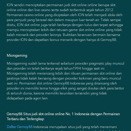
ION sendiri menciptakan permainan judi slot online online berupa slot
online online dan live casino serta sudah terbentuk sejak tahun 2012.
Permainan casino online yang diciptakan oleh ION telah menjadi idola oleh
para penjudi yang berasal dari dalam maupun luar tanah air. Tidak sampai
disitu, ION slot online juga telah berkarya dengan tulus dan tepat sehingga
mampu menciptakan lebih dari ratusan game slot online online yang tidak
kalah menarik dari provider lainnya. Buktikan keseruan bermain bersama
provider ION dan dapatkan bonus menarik dengan hanya di Gemoy88.
Microgaming
Microgaming sudah lama terkenal sebelum provider pragmatic play muncul
dan provider ini telah berkarya sejak tahun1994 hingga saat ini.
Microgaming telah merancang lebih dari ribuan permainan slot online dan
pastinya tidak kalah bersaing dengan provider kekinian yang baru muncul
saat ini. Permainan slot online Gemoy88 Indonesia yang dirancang oleh
provider ini memiliki tema hingga efek yang sangat disukai oleh para bettor
di seluruh dunia, karena memiliki keunikan tersendiri yang tidak
didapatkan pada agen lain.
Gemoy88 Situs judi slot online online No. 1 Indonesia dengan Permainan
Terbaru dan Terlengkap
Daftar Gemoy88
Indonesia merupakan situs judi yang telah menemani