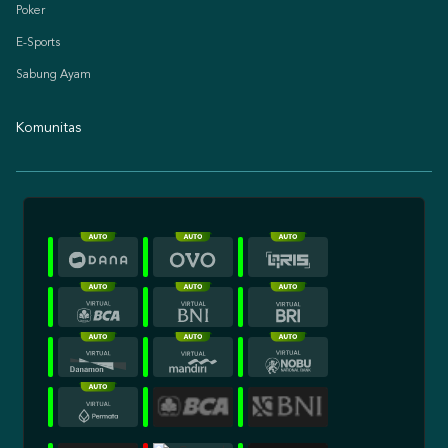
Poker
E-Sports
Sabung Ayam
Komunitas