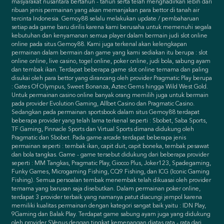
masyarakat nusantara bertahun - tahun serta telah menghadirkan lebih dari
ribuan jenis permainan yang akan memanjakan para bettor di tanah air
tercinta Indonesia. Gemoy88 selalu melakukan update / pembaharuan
setiap ada game baru dirilis karena kami berusaha untuk memenuhi segala
kebutuhan dan kenyamanan semua player dalam bermain judi slot online
online pada situs Gemoy88. Kami juga terkenal akan kelengkapan
permainan dalam bermain dan game yang kami sediakan itu berupa : slot
online online, live casino, togel online, poker online, judi bola, sabung ayam
dan tembak ikan. Terdapat beberapa game slot online ternama dan paling
disukai oleh para bettor yang dirancang oleh provider Pragmatic Play berupa
: Gates Of Olympus, Sweet Bonanza, Aztec Gems hingga Wild West Gold.
Untuk permainan casino online banyak orang memilih juga untuk bermain
pada provider Evolution Gaming, Allbet Casino dan Pragmatic Casino.
Sedangkan pada permainan sportsbook dalam situs Gemoy88 terdapat
beberapa provider yang telah lama terkenal seperti : Sbobet, Saba Sports,
TF Gaming, Pinnacle Sports dan Virtual Sports dimana didukung oleh
Pragmatic dan Sbobet. Pada game arcade terdapat beberapa jenis
permainan seperti : tembak ikan, capit duit, capit boneka, tembak pesawat
dan bola tangkas. Game - game tersebut didukung dari beberapa provider
seperti : MM Tangkas, Pragmatic Play, Giocco Plus, Joker123, Spadegaming,
Funky Games, Microgaming Fishing, CQ9 Fishing, dan ICG (Iconic Gaming
Fishing). Semua persoalan tembak menembak telah dikuasai oleh provider
ternama yang barusan saja disebutkan. Dalam permainan poker online,
terdapat 3 provider terbaik yang namanya patut diacungi jempol karena
memiliki kualitas permainan dengan kategori sangat baik yaitu : IDN Play,
9Gaming dan Balak Play. Terdapat game sabung ayam juga yang didukung
oleh provider SVenus dengan tingkat kemenangan diatas rata - rata dari