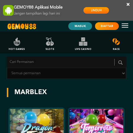
×
GEMOY88 Aplikasi Mobile
UNDUH
Jangan tampilkan lagi hari ini
MASUK
DAFTAR
HOT GAMES
SLOTS
LIVE CASINO
RACE
MARBLEX