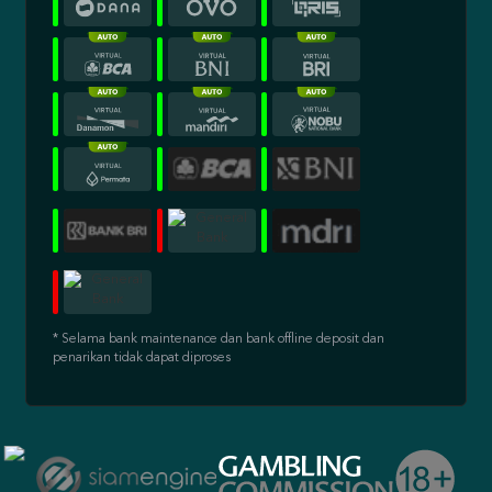
* Selama bank maintenance dan bank offline deposit dan
penarikan tidak dapat diproses