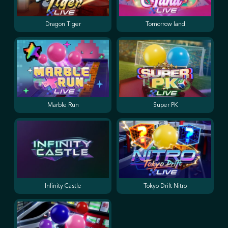
Dragon Tiger
Tomorrow land
Marble Run
Super PK
Infinity Castle
Tokyo Drift Nitro