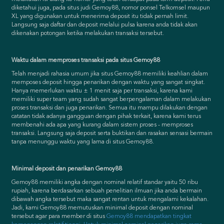
diketahui juga, pada situs judi Gemoy88, nomor ponsel Telkomsel maupun
XL yang digunakan untuk menerima deposit itu tidak pernah limit.
Langsung saja daftar dan deposit melalui pulsa karena anda tidak akan
dikenakan potongan ketika melakukan transaksi tersebut.
Waktu dalam memproses transaksi pada situs Gemoy88
Telah menjadi rahasia umum jika situs Gemoy88 memiliki keahlian dalam
memposes deposit hingga penarikan dengan waktu yang sangat singkat.
Hanya memerlukan waktu ± 1 menit saja per transaksi, karena kami
memiliki super team yang sudah sangat berpengalaman dalam melakukan
proses transaksi dan juga penarikan. Semua itu mampu dilakukan dengan
catatan tidak adanya gangguan dengan pihak terkait, karena kami terus
membenahi ada apa yang kurang dalam sistem proses - memproses
transaksi. Langsung saja deposit serta buktikan dan rasakan sensasi bermain
tanpa menunggu waktu yang lama di situs Gemoy88.
Minimal deposit dan penarikan Gemoy88
Gemoy88 memiliki angka dengan nominal relatif standar yaitu 50 ribu
rupiah, karena berdasarkan sebuah penelitian ilmuan jika anda bermain
dibawah angka tersebut maka sangat rentan untuk mengalami kekalahan.
Jadi, kami Gemoy88 memutuskan minimal deposit dengan nominal
tersebut agar para member di situs
Gemoy88
mendapatkan tingkat