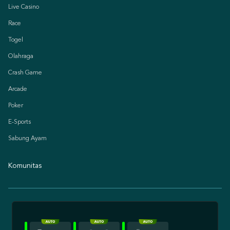
Live Casino
Race
Togel
Olahraga
Crash Game
Arcade
Poker
E-Sports
Sabung Ayam
Komunitas